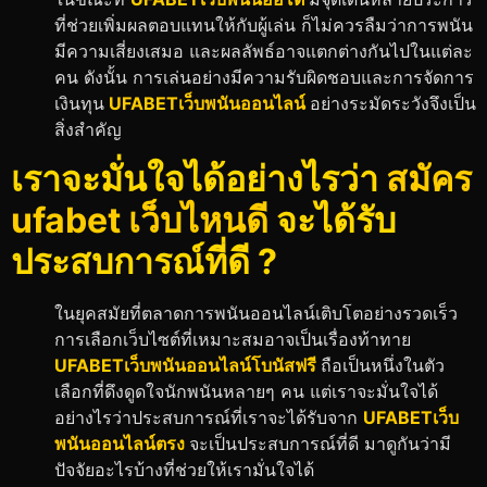
ที่ช่วยเพิ่มผลตอบแทนให้กับผู้เล่น ก็ไม่ควรลืมว่าการพนัน
มีความเสี่ยงเสมอ และผลลัพธ์อาจแตกต่างกันไปในแต่ละ
คน ดังนั้น การเล่นอย่างมีความรับผิดชอบและการจัดการ
เงินทุน
UFABETเว็บพนันออนไลน์
อย่างระมัดระวังจึงเป็น
สิ่งสำคัญ
เราจะมั่นใจได้อย่างไรว่า
สมัคร
ufabet เว็บไหนดี
จะได้รับ
ประสบการณ์ที่ดี
?
ในยุคสมัยที่ตลาดการพนันออนไลน์เติบโตอย่างรวดเร็ว
การเลือกเว็บไซต์ที่เหมาะสมอาจเป็นเรื่องท้าทาย
UFABETเว็บพนันออนไลน์โบนัสฟรี
ถือเป็นหนึ่งในตัว
เลือกที่ดึงดูดใจนักพนันหลายๆ คน แต่เราจะมั่นใจได้
อย่างไรว่าประสบการณ์ที่เราจะได้รับจาก
UFABETเว็บ
พนันออนไลน์ตรง
จะเป็นประสบการณ์ที่ดี มาดูกันว่ามี
ปัจจัยอะไรบ้างที่ช่วยให้เรามั่นใจได้