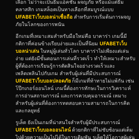
เลือก ไม่ว่าจะเป็นธีมแอ็คชั่น ผจญภัย หรือแม้แต่ธีม
คลาสสิก เกมสล็อตเป็นทางเลือกที่สมบูรณ์แบบ
UFABETเว็บบอลน่าเชื่อถือ
สำหรับการเริ่มต้นการผจญ
ภัยในโลกของการพนัน
อีกเกมที่เหมาะสมสำหรับมือใหม่คือ บาคาร่า เกมนี้มี
กติกาที่ค่อนข้างเรียบง่ายและเป็นที่นิยม
UFABETเว็บ
บอลน่าเล่น
ในหมู่ผู้เล่นทั่วโลก บาคาร่าไม่เพียงแต่เล่น
ง่าย แต่ยังมีขั้นตอนการเล่นที่รวดเร็ว ทำให้เหมาะสำหรับ
ผู้ที่ต้องการเรียนรู้การตัดสินใจอย่างรวดเร็วและ
เพลิดเพลินไปกับเกม สำหรับผู้เล่นที่มีประสบการณ์
UFABETเว็บบอลปลอดภัย
ก็มีเกมที่ท้าทายไม่แพ้กัน เช่น
โป๊กเกอร์ออนไลน์ เกมนี้ต้องการทักษะในการวิเคราะห์
การอ่านสถานการณ์ และการควบคุมอารมณ์ เหมาะ
สำหรับผู้เล่นที่ต้องการทดสอบความสามารถในการคิด
และกลยุทธ์
รูเล็ต ยังเป็นเกมที่น่าสนใจสำหรับผู้มีประสบการณ์
UFABETเว็บบอลออนไลน์
ด้วยกติกาที่ไม่ซับซ้อนแต่เต็ม
ไปด้วยความเป็นไปได้ในการเดิมพัน รูเล็ตให้โอกาสผู้เล่น