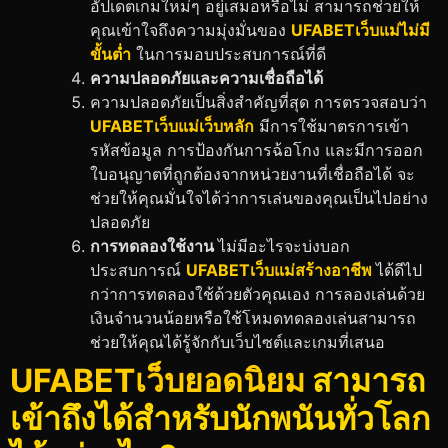
อัปเดตเกมใหม่ๆ อยู่เสมอหรือไม่ สามารถช่วยให้
คุณเข้าใจถึงความมุ่งมั่นของ
UFABETเว็บแม่ไม่มี
ขั้นต่ำ
ในการมอบประสบการณ์ที่ดี
ความปลอดภัยและความเชื่อถือได้
ความปลอดภัยเป็นสิ่งสำคัญที่สุด การตรวจสอบว่า
UFABETเว็บแม่เว็บหลัก
มีการใช้มาตรการเข้า
รหัสข้อมูล การป้องกันการฉ้อโกง และมีการออก
ใบอนุญาตที่ถูกต้องจากหน่วยงานที่เชื่อถือได้ จะ
ช่วยให้คุณมั่นใจได้ว่าการเล่นของคุณเป็นไปอย่าง
ปลอดภัย
การทดลองใช้งาน
ไม่มีอะไรจะบ่งบอก
ประสบการณ์
UFABETเว็บแม่สร้างอาชีพ
ได้ดีไป
กว่าการทดลองใช้ด้วยตัวคุณเอง การลองเล่นด้วย
เงินจำนวนน้อยหรือใช้โหมดทดลองเล่นสามารถ
ช่วยให้คุณได้รู้จักกับเว็บไซต์และเกมที่เสนอ
UFABETเว็บยอดนิยม
สามารถ
เข้าถึงได้สำหรับนักพนันทั่วโลก