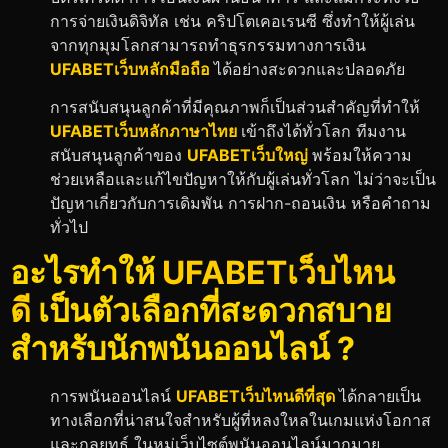
การจ่ายเงินดิจิทัล เช่น คริปโตเคอเรนซี ซึ่งทำให้ผู้เล่น
จากทุกมุมโลกสามารถทำธุรกรรมทางการเงิน
UFABETเว็บหลักมือถือ
ได้อย่างสะดวกและปลอดภัย
การสนับสนุนลูกค้าที่มีคุณภาพก็เป็นส่วนสำคัญที่ทำให้
UFABETเว็บหลักภาษาไทย
เข้าถึงได้ทั่วโลก ทีมงาน
สนับสนุนลูกค้าของ
UFABETเว็บใหญ่
พร้อมให้ความ
ช่วยเหลือและแก้ไขปัญหาให้กับผู้เล่นทั่วโลก ไม่ว่าจะเป็น
ปัญหาเกี่ยวกับการเดิมพัน การฝาก-ถอนเงิน หรือคำถาม
ทั่วไป
อะไรทำให้
UFABETเว็บไหน
ดี
เป็นตัวเลือกที่สะดวกสบาย
สำหรับนักพนันออนไลน์ ?
การพนันออนไลน์
UFABETเว็บไหนดีที่สุด
ได้กลายเป็น
ทางเลือกที่น่าสนใจสำหรับผู้ที่หลงใหลในเกมแห่งโอกาส
และกลยุทธ์ ในหมู่เว็บไซต์พนันออนไลน์มากมาย